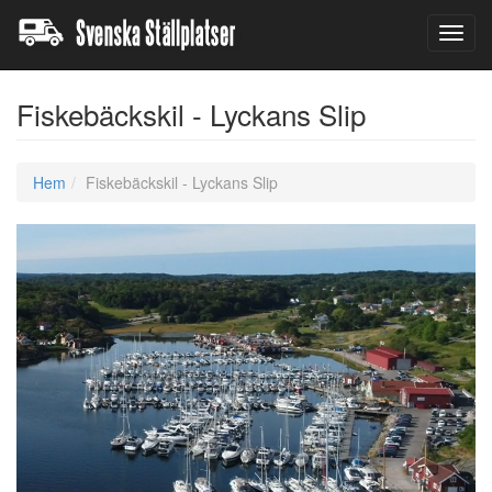
Toggl
navig
Fiskebäckskil - Lyckans Slip
Hem
Fiskebäckskil - Lyckans Slip