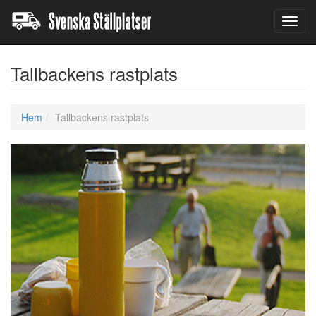
Toggl
navig
Tallbackens rastplats
Hem
Tallbackens rastplats