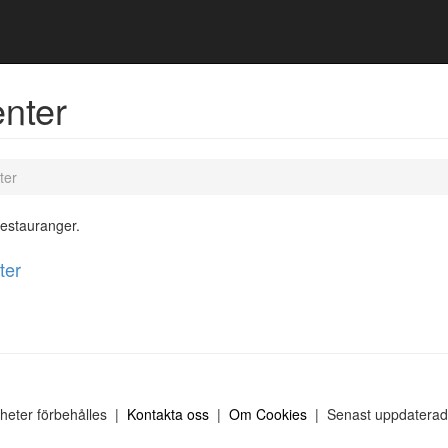
nter
ter
restauranger.
ter
gheter förbehålles |
Kontakta oss
|
Om Cookies
| Senast uppdaterad