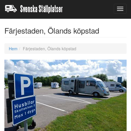
Toggl
navig
Färjestaden, Ölands köpstad
Hem
Färjestaden, Ölands köpstad