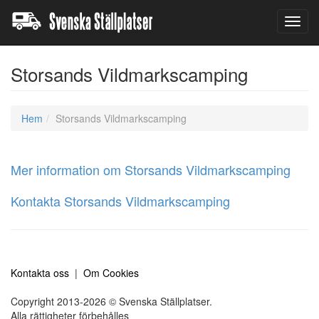
Toggl
navig
Storsands Vildmarkscamping
Hem
Storsands Vildmarkscamping
Mer information om Storsands Vildmarkscamping
Kontakta Storsands Vildmarkscamping
Kontakta oss
|
Om Cookies
Copyright 2013-2026 © Svenska Ställplatser.
Alla rättigheter förbehålles