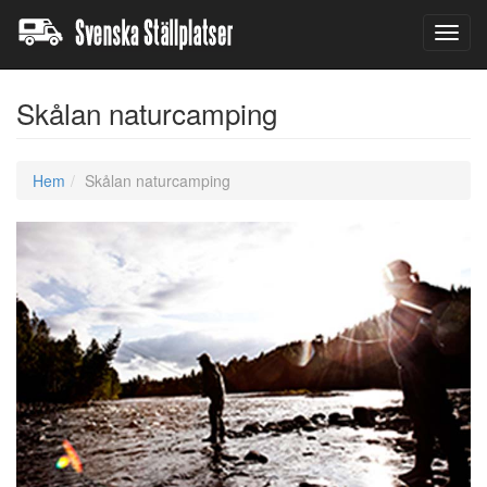
Toggl
navig
Skålan naturcamping
Hem
Skålan naturcamping