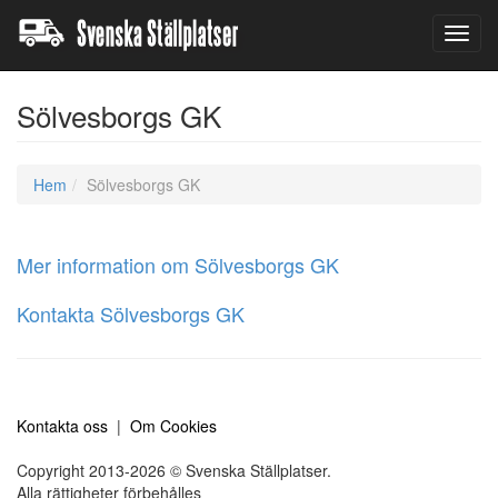
Toggl
navig
Sölvesborgs GK
Hem
Sölvesborgs GK
Mer information om Sölvesborgs GK
Kontakta Sölvesborgs GK
Kontakta oss
|
Om Cookies
Copyright 2013-2026 © Svenska Ställplatser.
Alla rättigheter förbehålles