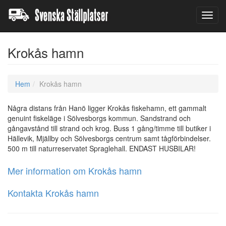
Toggl
navig
Krokås hamn
Hem
Krokås hamn
Några distans från Hanö ligger Krokås fiskehamn, ett gammalt
genuint fiskeläge i Sölvesborgs kommun. Sandstrand och
gångavstånd till strand och krog. Buss 1 gång/timme till butiker i
Hällevik, Mjällby och Sölvesborgs centrum samt tågförbindelser.
500 m till naturreservatet Spraglehall. ENDAST HUSBILAR!
Mer information om Krokås hamn
Kontakta Krokås hamn