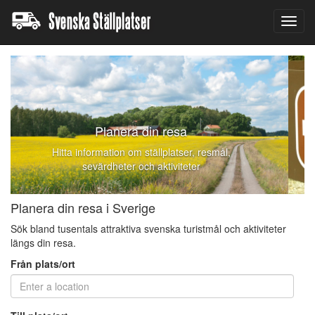
Toggl
navig
 resa
Förfina din sökn
lplatser, resmål,
Vad känner du för att göra? F
ktiviteter
resultat inne i resepla
Planera din resa i Sverige
Sök bland tusentals attraktiva svenska turistmål och aktiviteter
längs din resa.
Från plats/ort