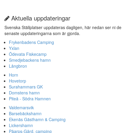
Aktuella uppdateringar
Svenska Ställplatser uppdateras dagligen, här nedan ser ni de
senaste uppdateringarna som är gjorda.
Frykenbadens Camping
Yxlan
Ödevata Fiskecamp
Smedjebackens hamn
Långbron
Horn
Hovetorp
Surahammars GK
Domstens hamn
Piteå - Södra Hamnen
Valdemarsvik
Barsebäckshamn
Ekenäs Gästhamn & Camping
Lickershamn
Påarps-Gård, camping